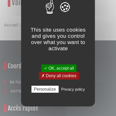
Validation de la commande
Accueil
/
Validation de la commande
This site uses cookies
and gives you control
over what you want to
activate
Coordonnées
✓ OK, accept all
✗ Deny all cookies
Bd Pasteur 15200 Mauriac
Personalize
Privacy policy
0471682841
Accès rapide