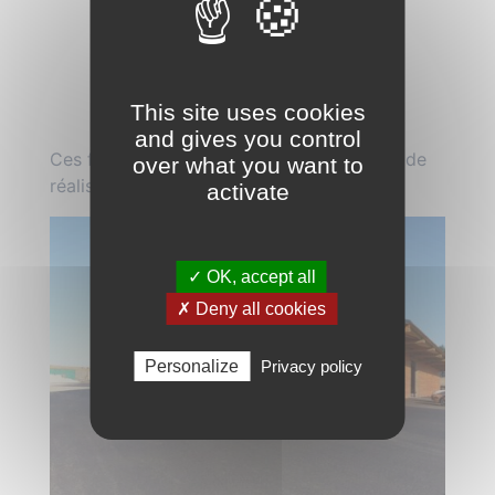
échafaudage
Travail en hauteur
Sauveteur secouriste
Stage OPPBTP dépose amiante
This site uses cookies
CACES
and gives you control
Ces formations permettent à nos ouvriers de
over what you want to
réaliser les chantiers en toute sécurité.
activate
✓ OK, accept all
✗ Deny all cookies
Personalize
Privacy policy