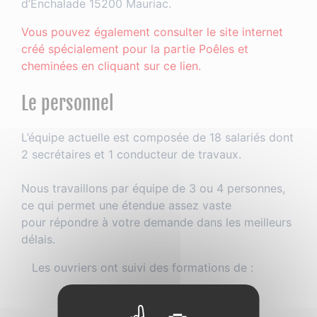
d’Enchalade 15200 Mauriac.
Vous pouvez également consulter le site internet
créé spécialement pour la partie Poêles et
cheminées en cliquant sur ce lien.
Le personnel
L’équipe actuelle est composée de 18 salariés dont
2 secrétaires et 1 conducteur de travaux.
Nous travaillons par équipe de 3 ou 4 personnes,
ce qui permet une étendue assez vaste
pour répondre à votre demande dans les meilleurs
délais.
Les ouvriers ont suivi des formations de :
Montage, démontage &